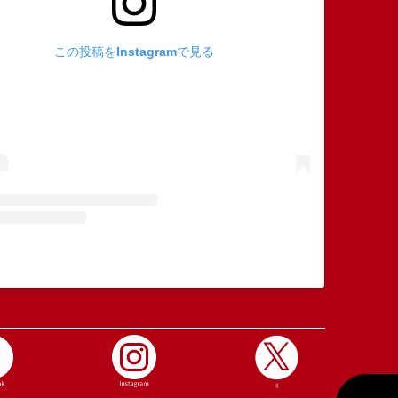
この投稿をInstagramで見る
木田精肉本店(@takashimaya_kida29)がシェアした投稿