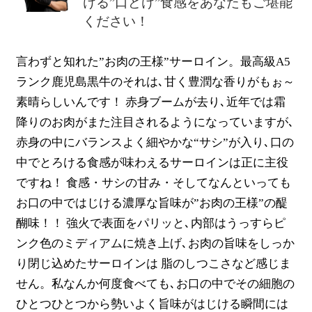
ける”口どけ”食感をあなたもご堪能
ください！
言わずと知れた”お肉の王様”サーロイン。最高級A5
ランク鹿児島黒牛のそれは､甘く豊潤な香りがもぉ～
素晴らしいんです！ 赤身ブームが去り､近年では霜
降りのお肉がまた注目されるようになっていますが､
赤身の中にバランスよく細やかな“サシ”が入り､口の
中でとろける食感が味わえるサーロインは正に主役
ですね！ 食感・サシの甘み・そしてなんといっても
お口の中ではじける濃厚な旨味が”お肉の王様”の醍
醐味！！ 強火で表面をパリッと､内部はうっすらピ
ンク色のミディアムに焼き上げ､お肉の旨味をしっか
り閉じ込めたサーロインは 脂のしつこさなど感じま
せん。私なんか何度食べても､お口の中でその細胞の
ひとつひとつから勢いよく旨味がはじける瞬間には