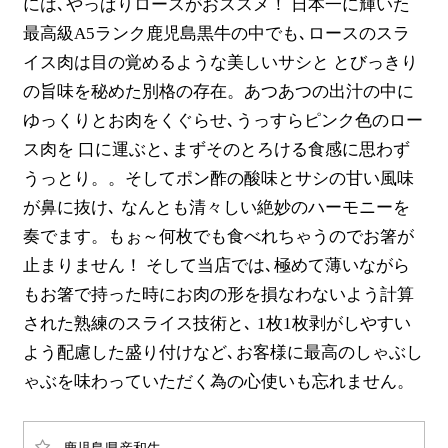
には､やっぱりロースがおススメ！ 日本一に輝いた
最高級A5ランク鹿児島黒牛の中でも､ロースのスラ
イス肉は目の覚めるような美しいサシと とびっきり
の旨味を秘めた別格の存在。あつあつの出汁の中に
ゆっくりとお肉をくぐらせ､うっすらピンク色のロー
ス肉を 口に運ぶと､まずそのとろける食感に思わず
うっとり。。そしてポン酢の酸味とサシの甘い風味
が鼻に抜け､ なんとも清々しい絶妙のハーモニーを
奏でます。もぉ～何枚でも食べれちゃうのでお箸が
止まりません！ そして当店では､極めて薄いながら
もお箸で持った時にお肉の形を損なわないよう計算
された熟練のスライス技術と､ 1枚1枚剥がしやすい
よう配慮した盛り付けなど､お客様に最高のしゃぶし
ゃぶを味わっていただく為の心使いも忘れません。
鹿児島県産和牛