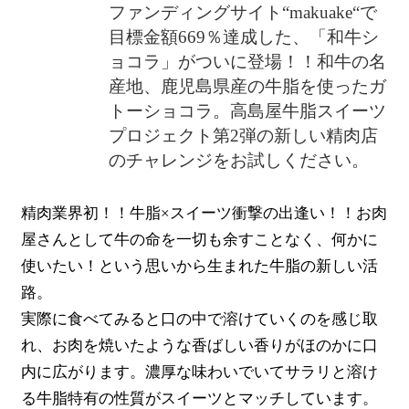
ファンディングサイト“makuake“で
目標金額669％達成した、「和牛シ
ョコラ」がついに登場！！和牛の名
産地、鹿児島県産の牛脂を使ったガ
トーショコラ。高島屋牛脂スイーツ
プロジェクト第2弾の新しい精肉店
のチャレンジをお試しください。
精肉業界初！！牛脂×スイーツ衝撃の出逢い！！お肉
屋さんとして牛の命を一切も余すことなく、何かに
使いたい！という思いから生まれた牛脂の新しい活
路。
実際に食べてみると口の中で溶けていくのを感じ取
れ、お肉を焼いたような香ばしい香りがほのかに口
内に広がります。濃厚な味わいでいてサラリと溶け
る牛脂特有の性質がスイーツとマッチしています。