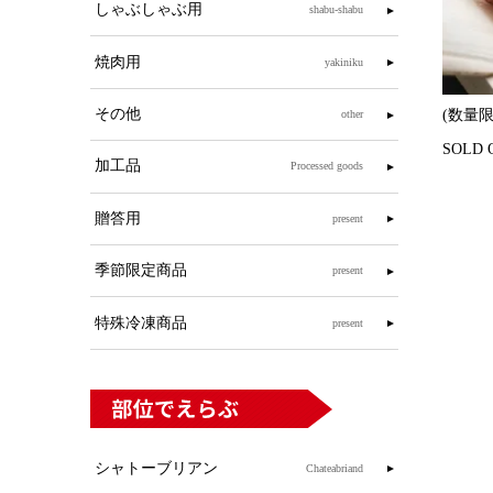
しゃぶしゃぶ用
shabu-shabu
焼肉用
yakiniku
その他
(数量限
other
SOLD 
加工品
Processed goods
贈答用
present
季節限定商品
present
特殊冷凍商品
present
シャトーブリアン
Chateabriand