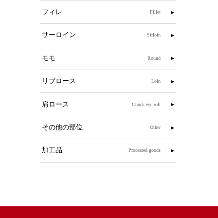
フィレ
Fillet
サーロイン
Sirloin
モモ
Round
リブロース
Loin
肩ロース
Chuck eye roll
その他の部位
Other
加工品
Processed goods